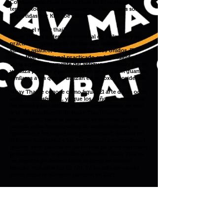
Combina esta clase con la clase de Krav Maga y
tendrás todas las bases cubiertas. Estas clases son
impartidas por Kru Joe Chao.
¿Qué es el muay thai?
Muay Thai es el deporte nacional de Tailandia y se
practica en gran parte del mundo, incluido el
sudeste asiático, Europa y los Estados Unidos. El
muay thai tradicional practicado en la actualidad
varía significativamente del antiguo arte Muay Boran
y utiliza patadas y puñetazos en un ring con guantes
similares a los que se utilizan en el boxeo occidental.
Muay Thai se conoce como &quot;El arte de las ocho
extremidades&quot;, ya que los puños, las espinillas,
los codos y las rodillas se usan ampliamente en este
arte. Un practicante de Muay Thai (&quot;nak
muay&quot;) tiene la habilidad de ejecutar golpes
usando ocho &quot;puntos de contacto&quot;, en
oposición a los &quot;dos puntos&quot; (puños) en
el boxeo occidental y los &quot;cuatro puntos&quot;
(puños, pies) usados en las formas de artes marciales
principalmente orientadas al deporte. Muay Thai es
un deporte profesional que se juega en todo el
mundo, incluidos los EE. UU. Ya ha sido aprobado
como deporte olímpico también en 2021.
Regístrese para clases grupales por $ 19.95 haciendo
clic en el botón verde a continuación hoy.