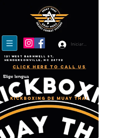
Iniciar sesión
121 West Barnwell ST,
Hendersonville, NC 28792
click here to call us
Elige lengua
KICKBOXING DE MUAY THAI