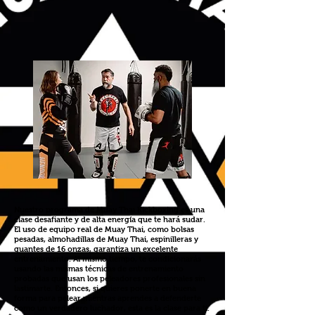
Nuestro programa de Muay Thai Kickboxing es una
clase desafiante y de alta energía que te hará sudar.
El uso de equipo real de Muay Thai, como bolsas
pesadas, almohadillas de Muay Thai, espinilleras y
guantes de 16 onzas, garantiza un excelente
entrenamiento. Al mismo tiempo, te condicionarás
usando las mismas técnicas de entrenamiento
probadas que usan los peleadores profesionales sin
lastimarte. Entonces, si quieres ponerte en buena
forma para pelear mientras aprendes a defenderte
como un verdadero luchador, esta es la clase para ti.