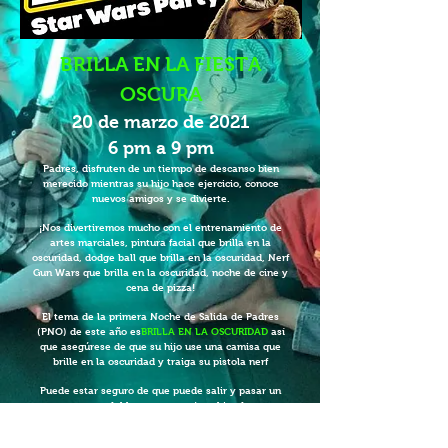
BRILLA EN LA FIESTA
OSCURA
20 de marzo de 2021
6 pm a 9 pm
Padres, disfruten de un tiempo de descanso bien
merecido mientras su hijo hace ejercicio, conoce
nuevos amigos y se divierte.
¡Nos divertiremos mucho con el entrenamiento de
artes marciales, pintura facial que brilla en la
oscuridad, dodge ball que brilla en la oscuridad, Nerf
Gun Wars que brilla en la oscuridad, noche de cine y
cena de pizza!
El tema de la primera Noche de Salida de Padres
(PNO) de este año es
BRILLA EN LA OSCURIDAD
así
que asegúrese de que su hijo use una camisa que
brille en la oscuridad y traiga su pistola nerf
Puede estar seguro de que puede salir y pasar un
momento agradable con su pareja sabiendo que su
hijo está siendo atendido y se divierte en un entorno
seguro y libre de covid-19.