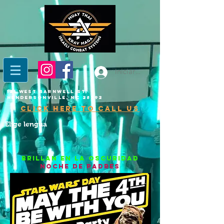
Iniciar sesión
121 West Barnwell ST,
Hendersonville, NC 28792
click here to call us
Elige lengua
BRILLAN EN LA OSCURIDAD
noche de padres